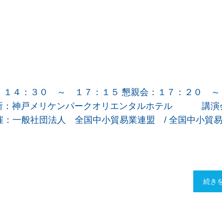
：１４：３０ ～ １７：１５ 懇親会：１７：２０ ～
名 場所：神戸メリケンパークオリエンタルホテル 講
：一般社団法人 全国中小貿易業連盟 / 全国中小貿
続き