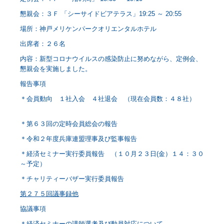
懇親会：３Ｆ 「シーサイドビアテラス」19:25 ～ 20:55
場所：神戸メリケンパークオリエンタルホテル
出席者：２６名
内容：新型コロナウイルスの感染防止に努めながら、定例会、
懇親会を実施しました。
報告事項
＊会員動向 １社入会 ４社退会 （現在会員数：４８社）
＊第６３回の定時会員総会の報告
＊令和２年度兵庫連盟理事及び監事報告
＊経済セミナー実行委員報告 （１０月２３日(金）１４：３０
～予定）
＊チャリティーバザー実行委員報告
第２７５回議事録他
協議事項
＊経済セミナーの講師選考及び動員対応について